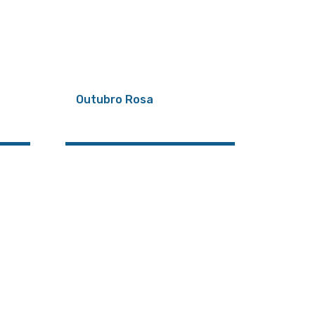
Outubro Rosa
A Seg
Difer