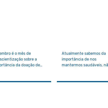
embro é o mês de
Atualmente sabemos da
scientização sobre a
importância de nos
ortância da doação de
mantermos saudáveis, n
ãos.
zelando apenas pela saú
física, mas também pela
saúde mental.