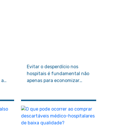
Evitar o desperdício nos
hospitais é fundamental não
 a
apenas para economizar
e a
recursos, mas também para
garantir que os pacientes
recebam o melhor
atendimento possível.