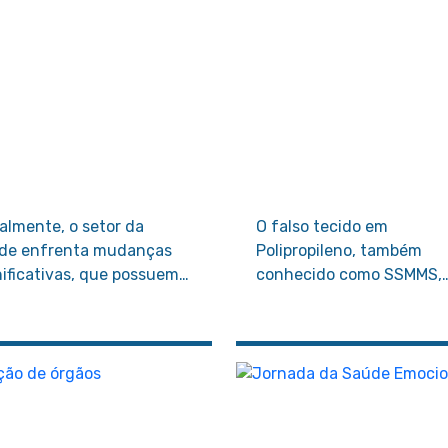
almente, o setor da
O falso tecido em
de enfrenta mudanças
Polipropileno, também
nificativas, que possuem
conhecido como SSMMS,
el principal na prestação
possui cinco camadas, s
cuidados de saúde,
três camadas externas d
vação tecnológica e
Spunbond e duas camad
tão de recursos.
internas de Meltblown.