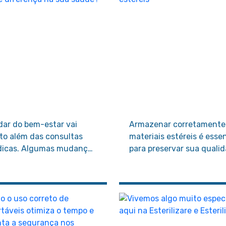
dar do bem-estar vai
Armazenar corretamente
to além das consultas
materiais estéreis é essen
icas. Algumas mudanças
para preservar sua quali
ples na rotina ajudam a
e garantir segurança no
venir doenças, fortalecer
momento do uso.
rganismo e melhorar sua
lidade de vida.