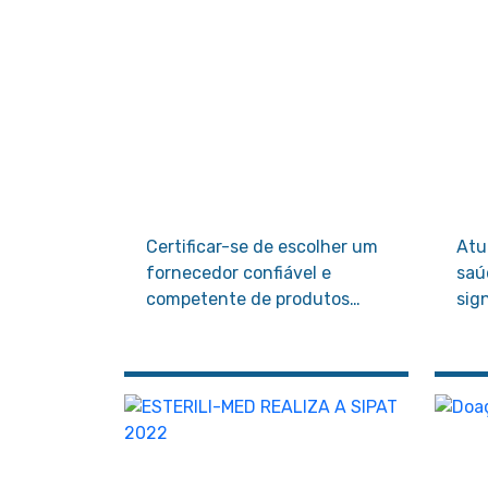
Certificar-se de escolher um
Atu
fornecedor confiável e
saú
competente de produtos
sig
hospitalares é essencial para
pap
a qualidade e eficiência dos
de 
serviços de saúde.
ino
ges