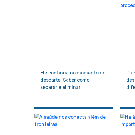
Ele continua no momento do
O u
descarte. Saber como
des
separar e eliminar
dif
corretamente os materiais
hos
hospitalares é essencial para
apl
proteger profissionais,
pro
pacientes e o meio ambiente.
des
amb
par