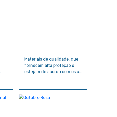
Materiais de qualidade, que
fornecem alta proteção e
estejam de acordo com os a
endo
requisitos normativos
e
garantem o bem estar do
as
paciente, bem como do
profissional da saúde.