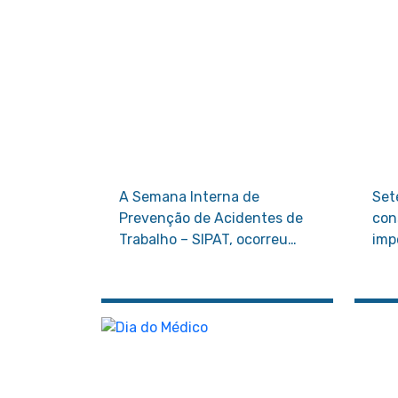
A Semana Interna de
Set
Prevenção de Acidentes de
con
Trabalho – SIPAT, ocorreu
imp
entre os dias 11 e 14 de abril e
órg
trouxe muita informação
aliada ao bom humor, com o
envolvimento de todos os
colaboradores.