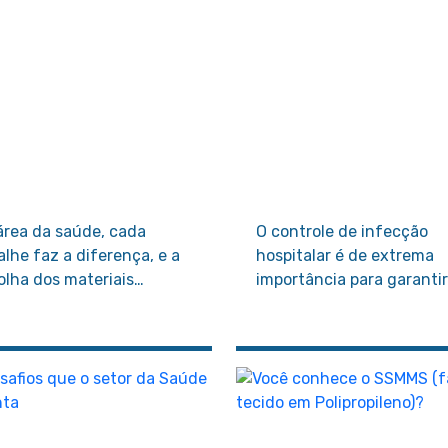
área da saúde, cada
O controle de infecção
alhe faz a diferença, e a
hospitalar é de extrema
olha dos materiais
importância para garantir
cartáveis impacta
segurança dos pacientes 
etamente na segurança
eficácia dos serviços de
pacientes e profissionais
saúde.