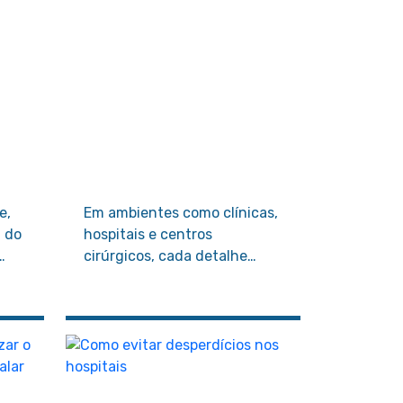
e,
Em ambientes como clínicas,
m do
hospitais e centros
cirúrgicos, cada detalhe
e
importa e usar os materiais
certos faz toda a diferença.
a