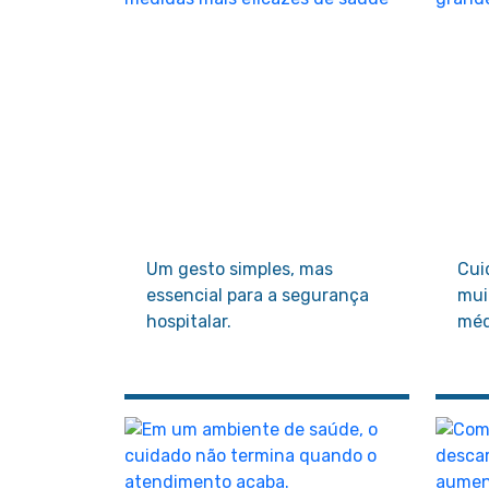
Um gesto simples, mas
Cui
essencial para a segurança
mui
hospitalar.
méd
sim
pre
o o
qua