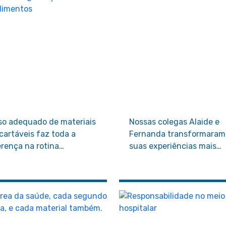
so adequado de materiais
Nossas colegas Alaide e
cartáveis faz toda a
Fernanda transformaram
erença na rotina
suas experiências mais
pitalar. Quando bem
difíceis em fonte de
icados, eles agilizam
inspiração para outras
cessos, reduzem pausas
pessoas. Elas não apenas
necessárias e mantêm o
falaram sobre prevenção,
iente sempre preparado
elas viveram a importânc
a o próximo atendimento.
dela.