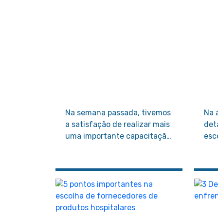
Na semana passada, tivemos
Na 
a satisfação de realizar mais
det
uma importante capacitação:
esc
o Esterili-Day, voltado às
des
equipes dos setores Centro
dir
de Compras, Compras e
de 
Licitações CD e Vendas CD,
dentro do Programa de
Gestão de Abastecimento de
Medicamentos