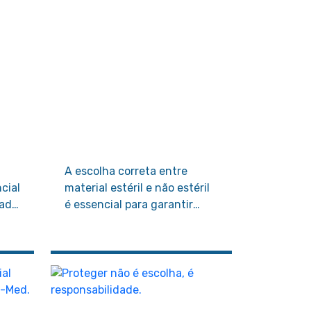
A escolha correta entre
cial
material estéril e não estéril
dade
é essencial para garantir
segurança, prevenir
infecções e manter a
qualidade dos atendimentos.