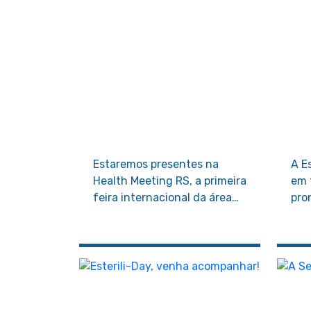
Estaremos presentes na
A E
Health Meeting RS, a primeira
em 
feira internacional da área
pro
da saúde da região Sul do
cen
Brasil, que acontece em
que
outubro!
nem