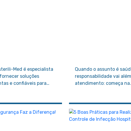
sterili-Med é especialista
Quando o assunto é saúd
fornecer soluções
responsabilidade vai alé
ntas e confiáveis para
atendimento: começa na
tros cirúrgicos e clínicas
escolha dos materiais qu
 não podem perder tempo
garantem segurança,
 correr riscos.
agilidade e eficiência par
toda a equipe.